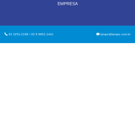
EMPRESA
43 3252-2188 / 43 9 9901-1441
lampe@lampe.com.br